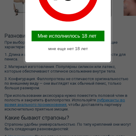
Разновидности фаллопротезов
Mне исполнилось 18 лет
При выборе этой игрушки следует рассмотреть следующие
характеристики:
мне еще нет 18 лет
1.
Длина и ширина аксессуара, внутренний диаметр полости для
пениса.
2. Материал изготовления. Популярны силикон или латекс,
которые обеспечивают отличное скольжение внутри тела.
3. Конфигурация. Фаллопротезы не отличаются оригинальностью
по внешнему виду — они выглядят как обычный пенис, только
больше размером.
При использовании аксессуара нужно поместить половой член в
полость и закрепить фаллопротез. Используйте
лубриканты во
время анального проникновения
, чтобы доставлять партнеру
исключительно приятные эмоции.
Какие бывают страпоны?
Страпоны удобны универсальностью. По типу креплений они могут
быть следующих разновидностей: