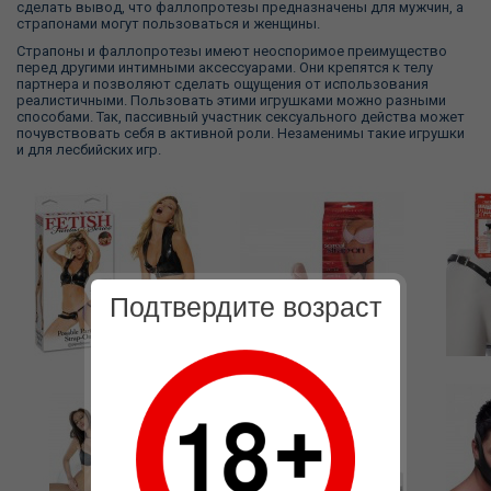
сделать вывод, что фаллопротезы предназначены для мужчин, а
страпонами могут пользоваться и женщины.
Страпоны и фаллопротезы имеют неоспоримое преимущество
перед другими интимными аксессуарами. Они крепятся к телу
партнера и позволяют сделать ощущения от использования
реалистичными. Пользовать этими игрушками можно разными
способами. Так, пассивный участник сексуального действа может
почувствовать себя в активной роли. Незаменимы такие игрушки
и для лесбийских игр.
Подтвердите возраст