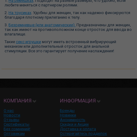
1.
На ремешках
. Подходят на разные размеры, что удобно, если
любите меняться с партнером ролями.
2.
На трусиках
. Удобны для женщин, так как надежно фиксируются
благодаря плотному прилеганию к телу.
3.
Безремневые (или анатомические).
Предназначены для женщин,
так как имеют на противоположном конце отросток для ввода во
влагалище.
Такие
секс игрушки
могут иметь встроенный вибрирующий
механизм или дополнительный отросток для анальной
стимуляции. Все это гарантирует получение наслаждения!
КОМПАНИЯ
ИНФОРМАЦИЯ
О нас
Бренды
Новости
Новинки
Отзывы
Анонимность
Сертификаты
Скидки и Акции
Без сомнений!
Доставка и оплата
Оптовикам
Остерегайтесь подделок