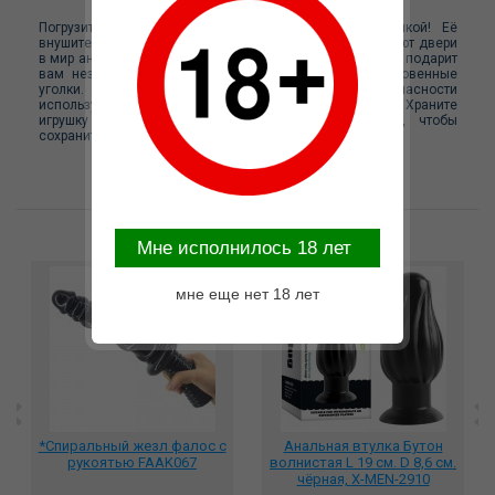
Погрузитесь в мир новых ощущений с этой игрушкой! Её
внушительная
длина в 24 см и диаметр 4.5 см
открывают двери
в мир анального фистинга. Фантазийный рельеф пробки подарит
вам незабываемый массаж, пробуждая самые сокровенные
уголки. Для максимального комфорта и безопасности
используйте смазку на водной или гибридной основе. Храните
игрушку отдельно от других силиконовых изделий, чтобы
сохранить её первозданную форму и свойства.
Возможные варианты замены
Mне исполнилось 18 лет
мне еще нет 18 лет
*Спиральный жезл фалос с
Анальная втулка Бутон
рукоятью FAAK067
волнистая L 19 см. D 8,6 см.
чёрная, X-MEN-2910