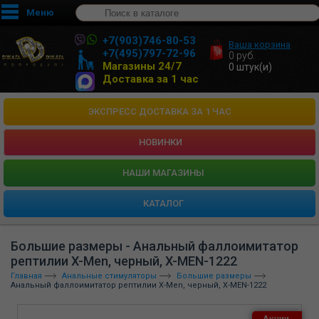
Меню
+7(903)746-80-53
Ваша корзина
+7(495)797-72-96
0
руб.
Магазины 24/7
0
штук(и)
Доставка за 1 час
ЭКСПРЕСС ДОСТАВКА ЗА 1 ЧАС
НОВИНКИ
HАШИ МАГАЗИНЫ
КАТАЛОГ
Большие размеры - Анальный фаллоимитатор
рептилии X-Men, черный, X-MEN-1222
Главная
Анальные стимуляторы
Большие размеры
Анальный фаллоимитатор рептилии X-Men, черный, X-MEN-1222
Акции