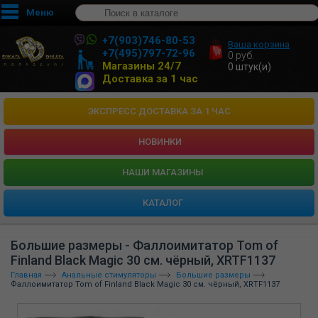
Меню
+7(903)746-80-53
Ваша корзина
+7(495)797-72-96
0
руб.
Магазины 24/7
0
штук(и)
Доставка за 1 час
ЭКСПРЕСС ДОСТАВКА ЗА 1 ЧАС
НОВИНКИ
HАШИ МАГАЗИНЫ
КАТАЛОГ
Большие размеры - Фаллоимитатор Tom of
Finland Black Magic 30 см. чёрный, XRTF1137
Главная
Анальные стимуляторы
Большие размеры
Фаллоимитатор Tom of Finland Black Magic 30 см. чёрный, XRTF1137