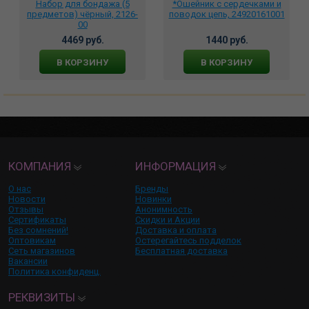
Набор для бондажа (5
*Ошейник с сердечками и
предметов) чёрный, 2126-
поводок цепь, 24920161001
00
4469 руб.
1440 руб.
В КОРЗИНУ
В КОРЗИНУ
КОМПАНИЯ
ИНФОРМАЦИЯ
О нас
Бренды
Новости
Новинки
Отзывы
Анонимность
Сертификаты
Скидки и Акции
Без сомнений!
Доставка и оплата
Оптовикам
Остерегайтесь подделок
Сеть магазинов
Бесплатная доставка
Вакансии
Политика конфиденц.
РЕКВИЗИТЫ