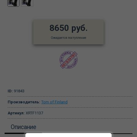
8650 руб.
Ожидается поступление
ID:
91843
Производитель:
Tom of Finland
Артикул:
XRTF1137
Описание