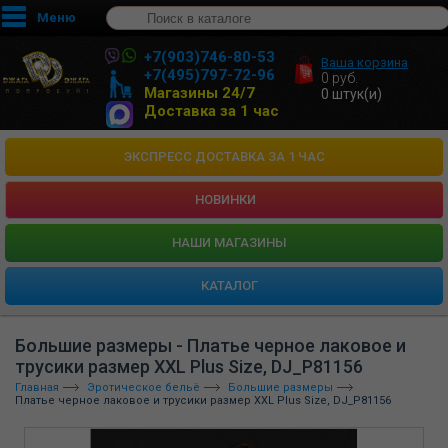
Меню
+7(903)746-80-53
Ваша корзина
+7(495)797-72-96
0
руб.
Магазины 24/7
0
штук(и)
Доставка за 1 час
ЭКСПРЕСС ДОСТАВКА ЗА 1 ЧАС
НОВИНКИ
HАШИ МАГАЗИНЫ
КАТАЛОГ
Большие размеры - Платье черное лаковое и
трусики размер XXL Plus Size, DJ_P81156
Главная
Эротическое бельё
Большие размеры
Платье черное лаковое и трусики размер XXL Plus Size, DJ_P81156