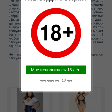
как черное кружевное платье с лаковыми вставками и
шикарным вырезом декольте и с миниатюрными трусиками,
с легкостью сведет с ума любого мужчину, и сделает его
настоящим фанатом красоты и женственности своей
избранницы. В комплект входит мега сексуальное платье,
эффектно подчеркивающие все прелести женской фигуры и
делающее акцент на бюсте с помощью кружев. Этот набор,
в мгновение ока превратит каждую женщину в эталон
сексуальности и богиню соблазнения. Тем более, он может
быть использован как вместе, так и по отдельности. В
любом случае, девушка в нем будет выглядеть невероятно
сексуально и соблазнительно, а предстоящая ночь, станет
одной из самых жарких и бессонных.
Не упустите свой шанс стать настоящим идеалом
сексуальности и женского очарования!
Mне исполнилось 18 лет
мне еще нет 18 лет
Возможные варианты замены