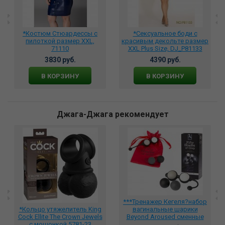
*Костюм Cтюардессы с
*Сексуальное боди с
пилоткой размер XXL,
красивым декольте размер
71110
XXL Plus Size, DJ_P81133
3830 руб.
4390 руб.
В КОРЗИНУ
В КОРЗИНУ
Джага-Джага рекомендует
***Тренажер Кегеля?набор
*Кольцо утяжелитель King
вагинальные шарики
Cock Ellite The Crown Jewels
Beyond Aroused сменные
с мошонкой 5781-23
черный и белые, 522430