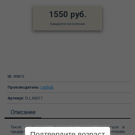
1550 руб.
Ожидается поступление
ID:
89815
Производитель:
LeShali
Артикул:
DJ_66017
Описание
Такой комбинезон, обязательно должен находиться в
гардеробе каждой женщины обладающей аппетитными
Подтвердите возраст