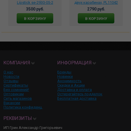
Lipstick se-2930-05-2
двух карабинах, PL11042
3500 руб.
2790 руб.
В КОРЗИНУ
В КОРЗИНУ
КОМПАНИЯ
ИНФОРМАЦИЯ
О нас
Бренды
Новости
Новинки
Отзывы
Анонимность
Сертификаты
Скидки и Акции
Без сомнений!
Доставка и оплата
Оптовикам
Остерегайтесь подделок
Сеть магазинов
Бесплатная доставка
Вакансии
Политика конфиденц.
РЕКВИЗИТЫ
ИП Грин Александр Григорьевич