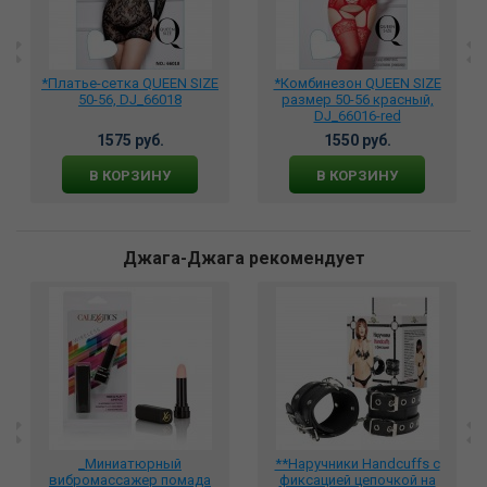
*Платье-сетка QUEEN SIZE
*Комбинезон QUEEN SIZE
50-56, DJ_66018
размер 50-56 красный,
DJ_66016-red
1575 руб.
1550 руб.
В КОРЗИНУ
В КОРЗИНУ
Джага-Джага рекомендует
_Миниатюрный
**Наручники Handcuffs с
вибромассажер помада
фиксацией цепочкой на