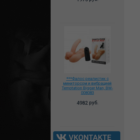
***Фалос реалистик с
миниторсом и вибрацией
Temptation Bigger Man, BW-
008083
руб.
4982