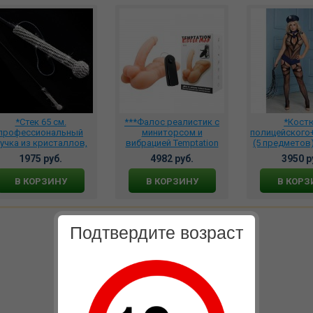
*Стек 65 см.
***Фалос реалистик с
*Кост
профессиональный
миниторсом и
полицейского
учка из кристаллов,
вибрацией Temptation
(5 предметов)
PL51013
Bigger Man, BW-008083
1975 руб.
4982 руб.
3950 р
В КОРЗИНУ
В КОРЗИНУ
В КОРЗ
Подтвердите возраст