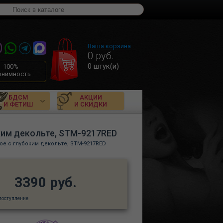
Ваша корзина
0
руб.
0
штук(и)
100%
онимность
БДСМ
АКЦИИ
И ФЕТИШ
И СКИДКИ
ким декольте, STM-9217RED
ое с глубоким декольте, STM-9217RED
3390 руб.
поступление