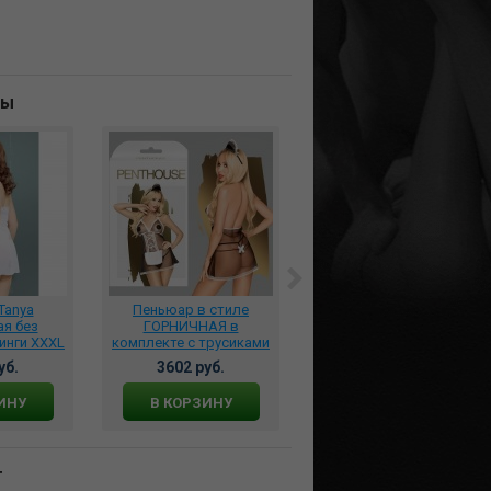
ны
Tanya
Пеньюар в стиле
Сорочка Merossa с
я без
ГОРНИЧНАЯ в
глубоким декольте и
инги XXXL
комплекте с трусиками
трусики черные, 04436
10/591/5
размер S/M, 4005430
уб.
3602 руб.
2948 руб.
ИНУ
В КОРЗИНУ
В КОРЗИНУ
т