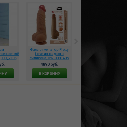
юм
Фаллоимитатор Pretty
****Вибромассажер-
+кепка+плётка
Love из жидкого
ванд JoyHyper с
, DJ_7105
силикона, BW-008140N
вакумной стимуляцией
розовый, JH-M-006
уб.
4890 руб.
3231 руб.
ИНУ
В КОРЗИНУ
В КОРЗИНУ