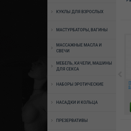
Ра
КУКЛЫ ДЛЯ ВЗРОСЛЫХ
МАСТУРБАТОРЫ, ВАГИНЫ
МАССАЖНЫЕ МАСЛА И
СВЕЧИ
МЕБЕЛЬ, КАЧЕЛИ, МАШИНЫ
ДЛЯ СЕКСА
я,
Сорочка Connie chemise
Сорочка Maxime (Avanua
П
НАБОРЫ ЭРОТИЧЕСКИЕ
black, 04302SM
) 05618
S
и
3386 руб.
3465 руб.
НАСАДКИ И КОЛЬЦА
В КОРЗИНУ
В КОРЗИНУ
ПРЕЗЕРВАТИВЫ