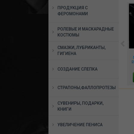
ПРОДУКЦИЯ С
ФЕРОМОНАМИ
РОЛЕВЫЕ И МАСКАРАДНЫЕ
КОСТЮМЫ
СМАЗКИ, ЛУБРИКАНТЫ,
Вибромассажер ANNES
Костюм Студентка
ГИГИЕНА
 17
DESIRE DUAL PLEASURE
размер 42-48, DJ_8312
4
WIRLESS TECHNOLOGY
р
WATCHME с пультом
13092 руб.
4590 руб.
СОЗДАНИЕ СЛЕПКА
управления, 227091
В КОРЗИНУ
В КОРЗИНУ
СТРАПОНЫ,ФАЛЛОПРОТЕЗЫ
СУВЕНИРЫ, ПОДАРКИ,
КНИГИ
УВЕЛИЧЕНИЕ ПЕНИСА