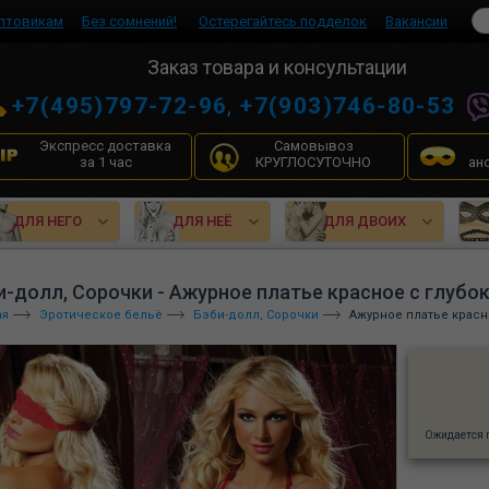
птовикам
Без сомнений!
Остерегайтесь подделок
Вакансии
Заказ товара и консультации
+7(495)797-72-96
,
+7(903)746-80-53
Экспресс доставка
Самовывоз
за 1 час
КРУГЛОСУТОЧНО
ан
ДЛЯ НЕГО
ДЛЯ НЕЁ
ДЛЯ ДВОИХ
и-долл, Сорочки - Ажурное платье красное с глубо
ая
Эротическое бельё
Бэби-долл, Сорочки
Ажурное платье красн
Ожидается 