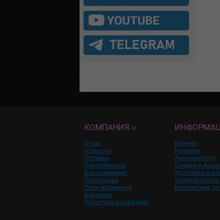
КОМПАНИЯ
ИНФОРМА
О нас
Бренды
Новости
Новинки
Отзывы
Анонимность
Сертификаты
Скидки и Акци
Без сомнений!
Доставка и оп
Оптовикам
Остерегайтесь
Сеть магазинов
Бесплатная до
Вакансии
Политика конфиденц.