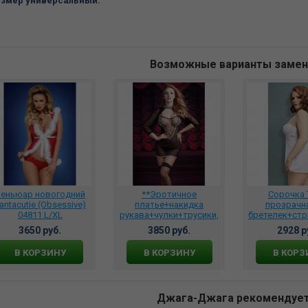
змер универсальный.
Возможные варианты заме
еньюар новогодний
**Эротичное
Сорочка 
antacutie (Obsessive)
платье+накидка
прозрачна
04811 L/XL
рукава+чулки+трусики,
бретелек+стр
DJ_9785
белая, 17412
3650 руб.
3850 руб.
2928 р
В КОРЗИНУ
В КОРЗИНУ
В КОРЗ
Джага-Джага рекомендуе