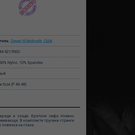
тель:
Seven`til Midnight, США
M-9217RED
90% Nylon, 10% Spandex
ный
 Size (Р 40-48)
ереди и сзади. Бретели лифа плавно
аживающе. В комплекте трусики стринги
 повязка на глаза.