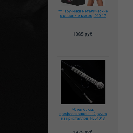
**Наручники металические
с розовым мехом, 910-17
руб.
1385
*Стек 65 см.
профессиональный ручка
из кристаллов, PL51013
руб.
1975