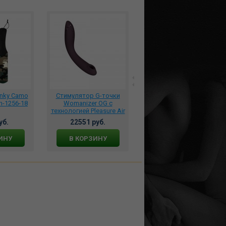
т
nky Camo
Стимулятор G-точки
*Сексуальные ажурные
-1256-18
Womanizer OG c
трусики String низкая
технологией Pleasure Air
посадка с доступом,
и вибрацией
рюшами и жемчужной
уб.
22551 руб.
850 руб.
фиолетовый, WZ171SG6
нитью, 2167
ИНУ
В КОРЗИНУ
В КОРЗИНУ