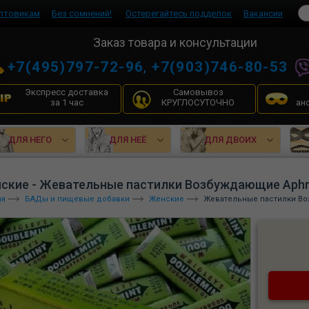
птовикам
Без сомнений!
Остерегайтесь подделок
Вакансии
Заказ товара и консультации
+7(495)797-72-96
,
+7(903)746-80-53
Экспресс доставка
Самовывоз
за 1 час
КРУГЛОСУТОЧНО
ан
ДЛЯ НЕГО
ДЛЯ НЕЁ
ДЛЯ ДВОИХ
ские - Жевательные пастилки Возбуждающие Aphrod
ая
БАДы и пищевые добавки
Женские
Жевательные пастилки Воз