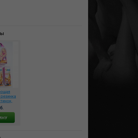
ны
ающая
 резинка
стинок,
nish
б.
ИНУ