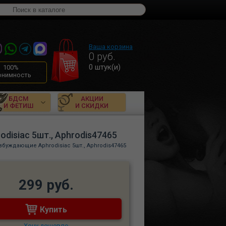
Ваша корзина
0
руб.
0
штук(и)
100%
онимность
БДСМ
АКЦИИ
И ФЕТИШ
И СКИДКИ
isiac 5шт., Aphrodis47465
буждающие Aphrodisiac 5шт., Aphrodis47465
299 руб.
Купить
Хочу дешевле