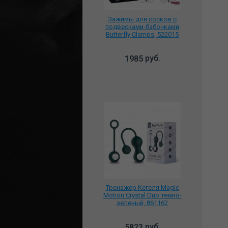
Зажимы для сосков с
подвесками-бабочками
Butterfly Clamps, 522015
руб.
1985
Тренажер Кегеля Magic
Motion Crystal Duo темно-
зеленый, 861162
руб.
5823