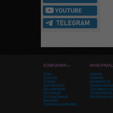
КОМПАНИЯ
ИНФОРМА
О нас
Бренды
Новости
Новинки
Отзывы
Анонимность
Сертификаты
Скидки и Акци
Без сомнений!
Доставка и оп
Оптовикам
Остерегайтесь
Сеть магазинов
Бесплатная до
Вакансии
Политика конфиденц.