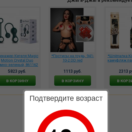
Джага-Джага рекомендуе
енажер Кегеля Magic
*Пэстисы на грудь, 941-
*Шлёпалка Ki
Motion Crystal Duo
10-2 DD red
камуфляж nsn
емно-зеленый, 861162
5823 руб.
1113 руб.
2313 р
В КОРЗИНУ
В КОРЗИНУ
В КОРЗ
Подтвердите возраст