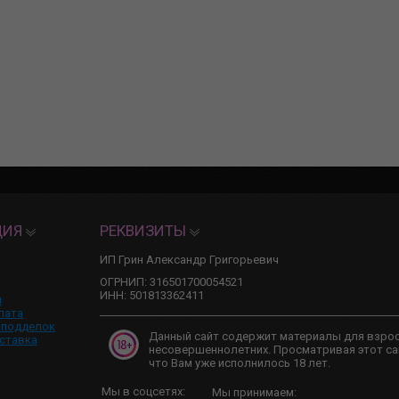
ЦИЯ
РЕКВИЗИТЫ
ИП Грин Александр Григорьевич
ОГРНИП: 316501700054521
ИНН: 501813362411
и
лата
 подделок
Данный сайт содержит материалы для взро
ставка
несовершеннолетних. Просматривая этот са
что Вам уже исполнилось 18 лет.
Мы в соцсетях:
Мы принимаем: