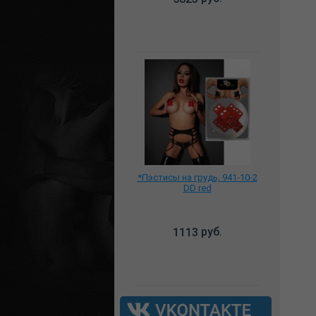
*Пэстисы на грудь, 941-10-2
DD red
руб.
1113