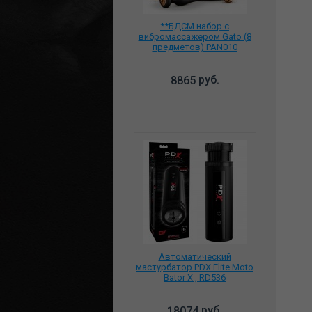
**БДСМ набор с
вибромассажером Gato (8
предметов) PAN010
руб.
8865
Автоматический
мастурбатор PDX Elite Moto
Bator X , RD536
руб.
18074