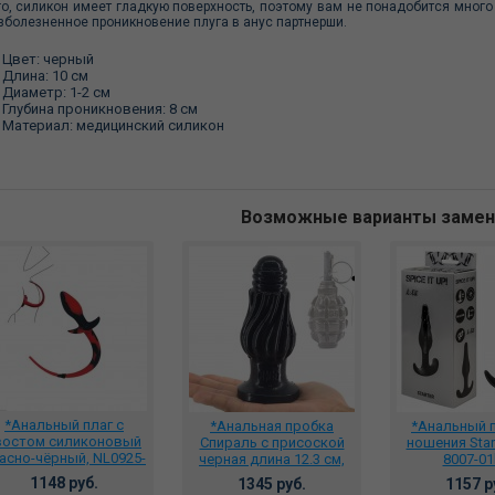
го, силикон имеет гладкую поверхность, поэтому вам не понадобится много
зболезненное проникновение плуга в анус партнерши.
Цвет: черный
Длина: 10 см
Диаметр: 1-2 см
Глубина проникновения: 8 см
Материал: медицинский силикон
Возможные варианты заме
*Анальный плаг с
*Анальная пробка
*Анальный п
востом силиконовый
Спираль с присоской
ношения Start
асно-чёрный, NL0925-
черная длина 12.3 см,
8007-01
2
диаметр 5 см.,
1148 руб.
1345 руб.
1157 р
CHGD001B