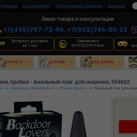
птовикам
Без сомнений!
Остерегайтесь подделок
Вакансии
Заказ товара и консультации
+7(495)797-72-96
,
+7(903)746-80-53
Экспресс доставка
Самовывоз
за 1 час
КРУГЛОСУТОЧНО
ан
ДЛЯ НЕГО
ДЛЯ НЕЁ
ДЛЯ ДВОИХ
лки, пробки - Анальный плаг для ношения, 504602
ая
Анальные стимуляторы
Втулки, пробки
Анальный плаг для ноше