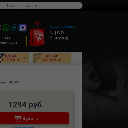
Ваша корзина
0
руб.
0
штук(и)
100%
онимность
БДСМ
АКЦИИ
И ФЕТИШ
И СКИДКИ
ния, 504602
1294 руб.
Купить
Хочу дешевле