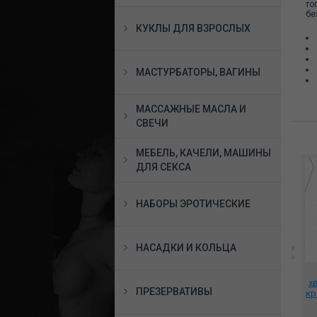
то
бе
КУКЛЫ ДЛЯ ВЗРОСЛЫХ
МАСТУРБАТОРЫ, ВАГИНЫ
МАССАЖНЫЕ МАСЛА И
СВЕЧИ
МЕБЕЛЬ, КАЧЕЛИ, МАШИНЫ
ДЛЯ СЕКСА
НАБОРЫ ЭРОТИЧЕСКИЕ
НАСАДКИ И КОЛЬЦА
Анальная пробка
*Анальная пробка
х
Ass
Belladonnas - Evil Pink
Спираль с присоской
ПРЕЗЕРВАТИВЫ
кр
J
Ass Tickler, 5077-01 BX
длина 12.3 см, диаметр 5
DJ
см., CHGD001FLESH
1224 руб.
1345 руб.