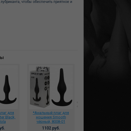
 лубриканта, чтобы обеспечить приятное и
ны
лаг для
*Анальный плаг для
Анальный стимулятор с
er Black,
ношения Smooth
эрекционным кольцом
lola
чёрный, 8008-01
Sensation Black 8005-01
уб.
1102 руб.
1099 руб.