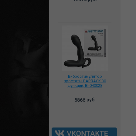
Вибростимулятор
простаты BARRACK 30
функций, BI-040028
руб.
5866