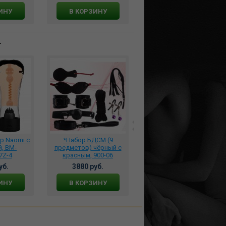
ИНУ
В КОРЗИНУ
В КОРЗИНУ
т
р Naomi с
*Набор БДСМ (9
Премиальный
, BM-
предметов) чёрный с
Натуральный Лубрикант
7Z-4
красным, 900-06
для Искушенных SWISS
NAVY ALL NATURAL 237
уб.
3880 руб.
7577 руб.
мл., SNNAT8
ИНУ
В КОРЗИНУ
В КОРЗИНУ