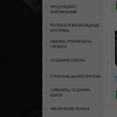
В КОРЗИНУ
В КОРЗИНУ
ПРОДУКЦИЯ С
ФЕРОМОНАМИ
РОЛЕВЫЕ И МАСКАРАДНЫЕ
КОСТЮМЫ
СМАЗКИ, ЛУБРИКАНТЫ,
ГИГИЕНА
СОЗДАНИЕ СЛЕПКА
(5
*Эрекционное
Набор супер-
,
виброкольцо Winni 2 с
СТРАПОНЫ,ФАЛЛОПРОТЕЗЫ
эластичных колец для
м
пультом ДУ, SJ007A
члена, VN343004
15422 руб.
784 руб.
СУВЕНИРЫ, ПОДАРКИ,
В КОРЗИНУ
В КОРЗИНУ
КНИГИ
УВЕЛИЧЕНИЕ ПЕНИСА