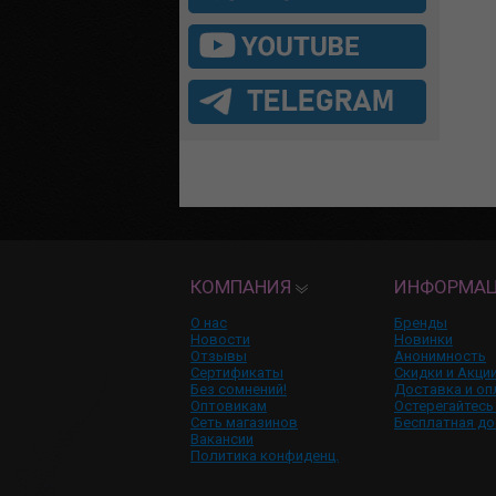
КОМПАНИЯ
ИНФОРМА
О нас
Бренды
Новости
Новинки
Отзывы
Анонимность
Сертификаты
Скидки и Акци
Без сомнений!
Доставка и оп
Оптовикам
Остерегайтесь
Сеть магазинов
Бесплатная до
Вакансии
Политика конфиденц.