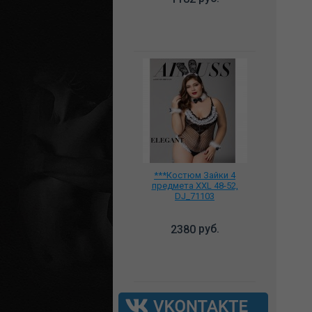
***Костюм Зайки 4
предмета XXL 48-52,
DJ_71103
руб.
2380