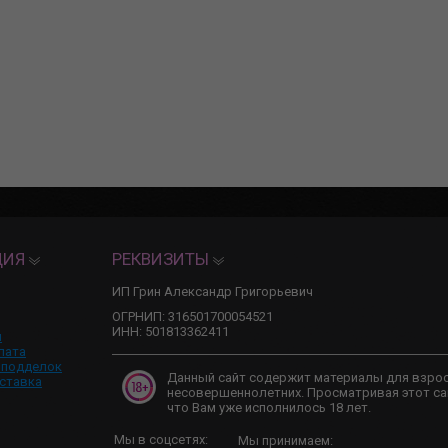
ЦИЯ
РЕКВИЗИТЫ
ИП Грин Александр Григорьевич
ОГРНИП: 316501700054521
ИНН: 501813362411
и
лата
 подделок
Данный сайт содержит материалы для взро
ставка
несовершеннолетних. Просматривая этот са
что Вам уже исполнилось 18 лет.
Мы в соцсетях:
Мы принимаем: