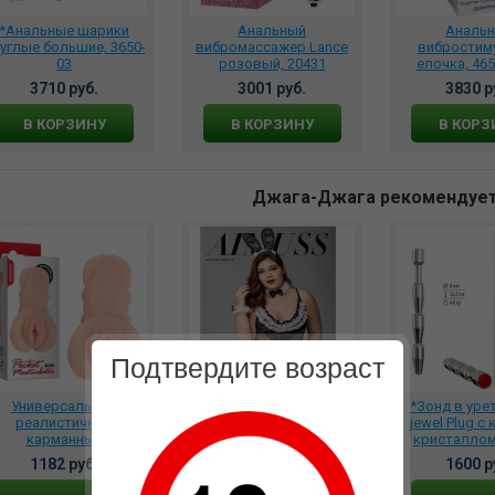
*Анальные шарики
Анальный
Аналь
углые большие, 3650-
вибромассажер Lance
вибростим
03
розовый, 20431
елочка, 465
3710 руб.
3001 руб.
3830 р
В КОРЗИНУ
В КОРЗИНУ
В КОРЗ
Джага-Джага рекомендуе
Подтвердите возраст
Универсальный
***Костюм Зайки 4
*Зонд в урет
реалистичный
предмета XXL 48-52,
jewel Plug с
карманный
DJ_71103
кристаллом,
мастурбатор-вагина,
1182 руб.
2380 руб.
1600 р
VN352003