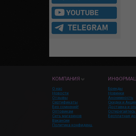
КОМПАНИЯ
ИНФОРМА
О нас
Бренды
Новости
Новинки
Отзывы
Анонимность
Сертификаты
Скидки и Акци
Без сомнений!
Доставка и оп
Оптовикам
Остерегайтесь
Сеть магазинов
Бесплатная до
Вакансии
Политика конфиденц.