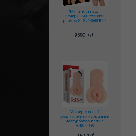
*Мини платье для
вечеринки Dress Noir
размер S., 27185881021
руб.
9590
Универсальный
реалистичный карманный
мастурбатор-вагина,
VN352003
руб.
1182