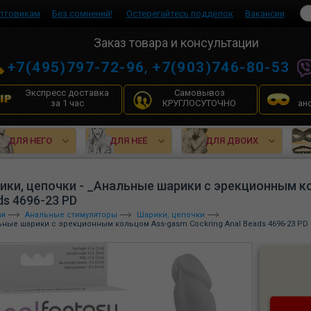
птовикам
Без сомнений!
Остерегайтесь подделок
Вакансии
Заказ товара и консультации
+7(495)797-72-96
,
+7(903)746-80-53
Экспресс доставка
Самовывоз
за 1 час
КРУГЛОСУТОЧНО
ан
ДЛЯ НЕГО
ДЛЯ НЕЁ
ДЛЯ ДВОИХ
ики, цепочки - _Анальные шарики с эрекционным ко
ds 4696-23 PD
ая
Анальные стимуляторы
Шарики, цепочки
ьные шарики с эрекционным кольцом Ass-gasm Cockring Anal Beads 4696-23 PD