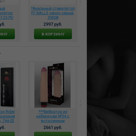
ный
*Анальный стимулятор
*Анальные шарики
улятор
FF BALLS черно-серый,
каплевидные большие,
7-23 PD
39008
3650-06
уб.
2997 руб.
3710 руб.
ИНУ
В КОРЗИНУ
В КОРЗИНУ
т
ру Rider
***Вибратор из
Премиальный
 красным
киберкожи №54 с
Натуральный Лубрикант
 744-02
встроенным
для Искушенных SWISS
виброэлементом, 3202-
NAVY ALL NATURAL 237
уб.
2661 руб.
7577 руб.
54
мл., SNNAT8