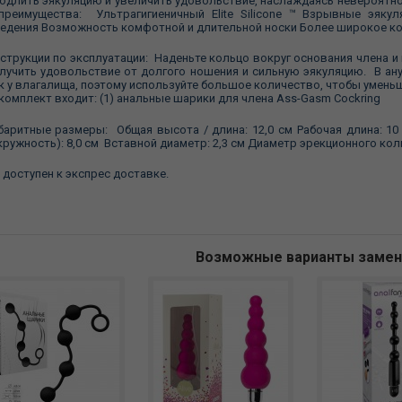
одлить эякуляцию и увеличить удовольствие, наслаждаясь невероятн
преимущества: Ультрагигиеничный Elite Silicone ™ Взрывные эяку
едения Возможность комфотной и длительной носки Более широкое к
струкции по эксплуатации: Наденьте кольцо вокруг основания члена и 
лучить удовольствие от долгого ношения и сильную эякуляцию. В ану
к у влагалища, поэтому используйте большое количество, чтобы умень
комплект входит: (1) анальные шарики для члена Ass-Gasm Cockring
баритные размеры: Общая высота / длина: 12,0 см Рабочая длина: 1
кружность): 8,0 см Вставной диаметр: 2,3 см Диаметр эрекционного коль
 доступен к экспрес доставке.
Возможные варианты заме