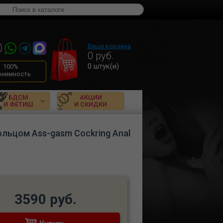
Ваша корзина
0
руб.
0
штук(и)
100%
онимность
БДСМ
АКЦИИ
И ФЕТИШ
И СКИДКИ
льцом Ass-gasm Cockring Anal
3590 руб.