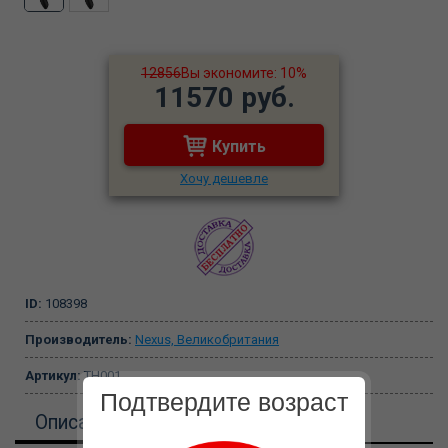
12856
Вы экономите: 10%
11570 руб.
Купить
Хочу дешевле
ID:
108398
Производитель:
Nexus, Великобритания
Артикул:
TH001
Подтвердите возраст
Описание