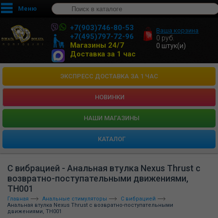
Меню
+7(903)746-80-53
Ваша корзина
+7(495)797-72-96
0
руб.
Магазины 24/7
0
штук(и)
Доставка за 1 час
ЭКСПРЕСС ДОСТАВКА ЗА 1 ЧАС
НОВИНКИ
HАШИ МАГАЗИНЫ
КАТАЛОГ
С вибрацией - Анальная втулка Nexus Thrust с
возвратно-поступательными движениями,
TH001
Главная
Анальные стимуляторы
С вибрацией
Анальная втулка Nexus Thrust с возвратно-поступательными
движениями, TH001