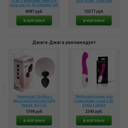
PLAY с функцией памяти и
Julie Violet , SPM-04W
пультом ДУ, BI-040086W-MR
8987 руб.
10277 руб.
В КОРЗИНУ
В КОРЗИНУ
Джага-Джага рекомендует
*Анальная Пробка с
*Вибромассажер для
Хвостом Emotions Fluffy
стимуляции точки G BI-
белая, 4017-01
014221-0603S
1398 руб.
2345 руб.
В КОРЗИНУ
В КОРЗИНУ