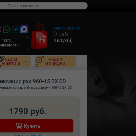
Ваша корзина
0
руб.
0
штук(и)
100%
онимность
БДСМ
АКЦИИ
И ФЕТИШ
И СКИДКИ
иксации рук 960-15 BX DD
 манжетами для фиксации рук 960-15 BX DD
1790 руб.
Купить
Хочу дешевле