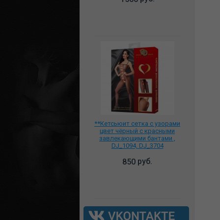
**Кетсьюит сетка с узорами
цвет чёрный с красными
завлекающими бантами ,
DJ_1094, DJ_3704
руб.
850