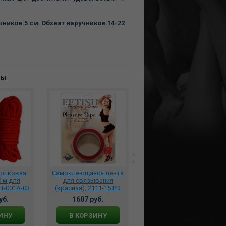
ников:5 см Обхват наручников:14-22
ны
лопковая
Самоклеющаяся лента
Ремешки для
 м для
для связывания
подвешивания Sinful -
T-001A-03
(красная), 2111-15 PD
Door Restraint Straps -
Black NSN-1232-13
уб.
1607 руб.
1738 руб.
ИНУ
В КОРЗИНУ
В КОРЗИНУ