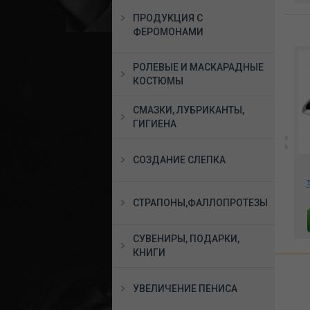
ПРОДУКЦИЯ С
ФЕРОМОНАМИ
РОЛЕВЫЕ И МАСКАРАДНЫЕ
КОСТЮМЫ
СМАЗКИ, ЛУБРИКАНТЫ,
ГИГИЕНА
СОЗДАНИЕ СЛЕПКА
уша
Эротичная полицейская
***Тренажер Кегеля
,0
с кепкой ( 6 предметов)
MAGIC KEGEL REJUVE
007
размер 42-48 , DJ_7915
бирюзовый, 861091
м
3950 руб.
5760 руб.
СТРАПОНЫ,ФАЛЛОПРОТЕЗЫ
В КОРЗИНУ
В КОРЗИНУ
СУВЕНИРЫ, ПОДАРКИ,
КНИГИ
УВЕЛИЧЕНИЕ ПЕНИСА