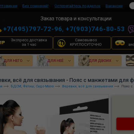
птовикам
Без сомнений!
Остерегайтесь подделок
Вакансии
Заказ товара и консультации
+7(495)797-72-96
,
+7(903)746-80-53
Экспресс доставка
Самовывоз
за 1 час
КРУГЛОСУТОЧНО
ан
ДЛЯ НЕГО
ДЛЯ НЕЁ
ДЛЯ ДВОИХ
евки, всё для связывания - Пояс с манжетами для ф
ая
БДСМ, Фетиш, Садо-Мазо
Веревки, всё для связывания
Пояс с