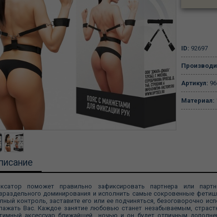
ID:
92697
Производи
Артикул:
96
Материал:
писание
ксатор поможет правильно зафиксировать партнера или партн
зраздельного доминирования и исполнить самые сокровенные фетиш-
лный контроль, заставите его или ее подчиняться, безоговорочно ис
лажать Вас. Каждое занятие любовью станет незабываемым, страст
тимный аксессуар ближайшей ночью и он будет отличным дополне