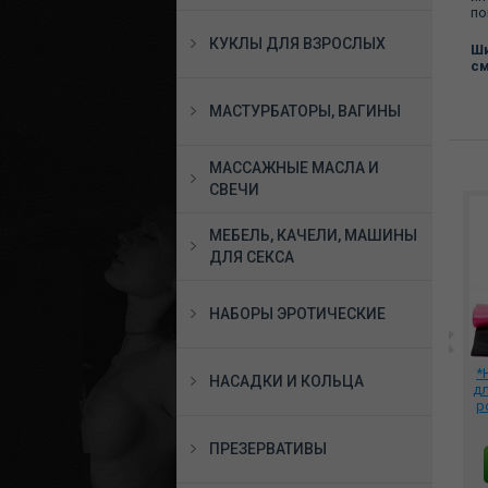
по
КУКЛЫ ДЛЯ ВЗРОСЛЫХ
Ши
с
МАСТУРБАТОРЫ, ВАГИНЫ
МАССАЖНЫЕ МАСЛА И
СВЕЧИ
МЕБЕЛЬ, КАЧЕЛИ, МАШИНЫ
ДЛЯ СЕКСА
НАБОРЫ ЭРОТИЧЕСКИЕ
pe
_Фиксаторы Silk Rope
Поддержка для поз
*
НАСАДКИ И КОЛЬЦА
Love Cuffs в стиле
Вожжи чёрный, 960-24
дл
Японский шелк (черные)
р
5
PD3867-23
1860 руб.
1656 руб.
ПРЕЗЕРВАТИВЫ
В КОРЗИНУ
В КОРЗИНУ