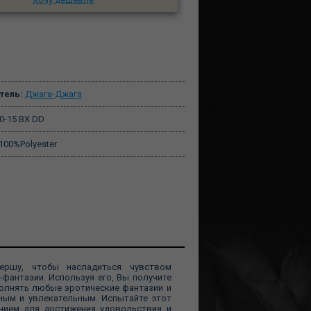
тель:
Джага-Джага
0-15 BX DD
100%Polyester
ершу, чтобы насладиться чувством
фантазии. Используя его, Вы получите
полнять любые эротические фантазии и
ным и увлекательным. Испытайте этот
нием для достижения удовольствия и