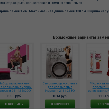
может раскрыть новые грани в интимных отношениях.
рина ремня:4 см Максимальная длина ремня:130 см Ширина наруч
м
Возможные варианты заме
Набор атласных лент
Самоклеющаяся лента
**Красная х
я связывания черно-
для связывания
веревка 10
озовый 961-12 BX DD
(черная), 2111-23 PD
связывания, F
1550 руб.
1814 руб.
1113 р
В КОРЗИНУ
В КОРЗИНУ
В КОРЗ