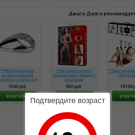
Джага-Джага рекомендуе
**Металлическое
**Кетсьюит сетка с
**Секс-качели
кольцо с языком
узорами цвет чёрный с
960-33 B
Teardrop Cockring 3,8
красными
м., размер S., 742-08
завлекающими бантами
1500 руб.
850 руб.
10168 р
, DJ_1094, DJ_3704
В КОРЗИНУ
В КОРЗИНУ
В КОРЗ
Подтвердите возраст