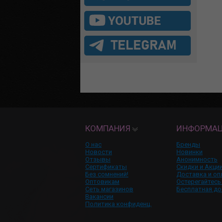
КОМПАНИЯ
ИНФОРМА
О нас
Бренды
Новости
Новинки
Отзывы
Анонимность
Сертификаты
Скидки и Акци
Без сомнений!
Доставка и оп
Оптовикам
Остерегайтесь
Сеть магазинов
Бесплатная до
Вакансии
Политика конфиденц.