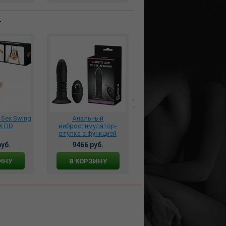
т
 Sex Swing
Анальный
*Вибромассажер-
X DD
вибростимулятор-
кролик Mono Flex с
втулка с функцией
возможностью
естественных фрикций
управления через
уб.
9466 руб.
6324 руб.
Magic Jingers на пульте
приложение красный,
ДУ, BI-014595W
4002668
ИНУ
В КОРЗИНУ
В КОРЗИНУ