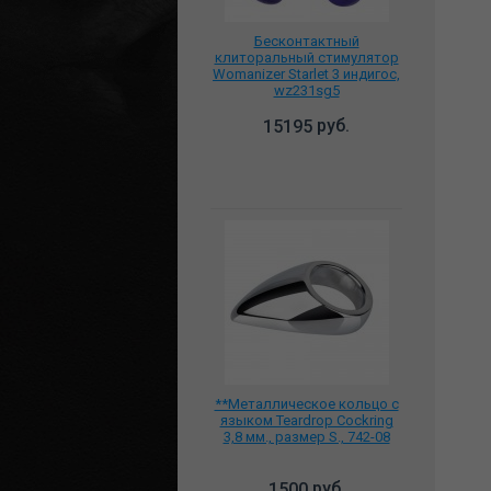
Бесконтактный
клиторальный стимулятор
Womanizer Starlet 3 индигоc,
wz231sg5
руб.
15195
**Металлическое кольцо с
языком Teardrop Cockring
3,8 мм., размер S., 742-08
руб.
1500