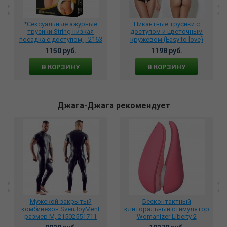
*Сексуальные ажурные
Пикантные трусики с
трусики String низкая
доступом и цветочным
посадка с доступом, , 2163
кружевом (Easy to love)
04323XL/XXL(50-52)
1150 руб.
1198 руб.
В КОРЗИНУ
В КОРЗИНУ
Джага-Джага рекомендует
Мужской закрытый
Бесконтактный
комбинезон SvenJoyMent
клиторальный стимулятор
размер M, 21502551711
Womanizer Liberty 2
розовый, wz112sg4