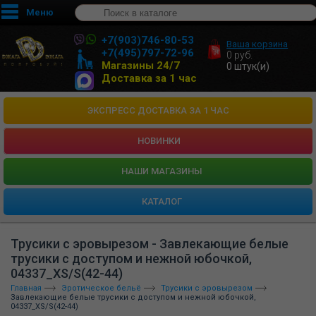
Меню
+7(903)746-80-53
Ваша корзина
+7(495)797-72-96
0
руб.
Магазины 24/7
0
штук(и)
Доставка за 1 час
ЭКСПРЕСС ДОСТАВКА ЗА 1 ЧАС
НОВИНКИ
HАШИ МАГАЗИНЫ
КАТАЛОГ
Трусики с эровырезом - Завлекающие белые
трусики с доступом и нежной юбочкой,
04337_XS/S(42-44)
Главная
Эротическое бельё
Трусики с эровырезом
Завлекающие белые трусики с доступом и нежной юбочкой,
04337_XS/S(42-44)