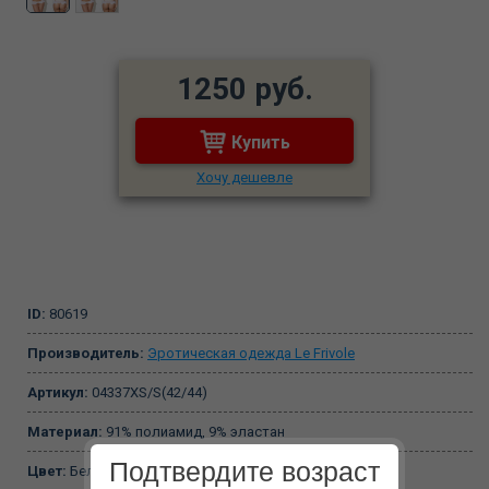
1250 руб.
Купить
Хочу дешевле
ID:
80619
Производитель:
Эротическая одежда Le Frivole
Артикул:
04337XS/S(42/44)
Материал:
91% полиамид, 9% эластан
Подтвердите возраст
Цвет:
Белый