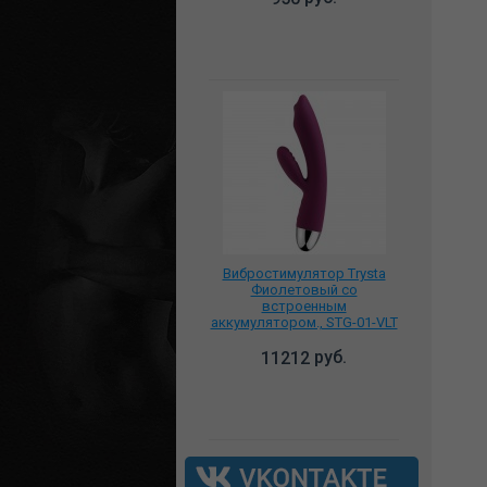
Вибростимулятор Trysta
Фиолетовый со
встроенным
аккумулятором., STG-01-VLT
руб.
11212