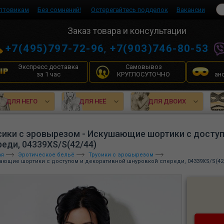
птовикам
Без сомнений!
Остерегайтесь подделок
Вакансии
Заказ товара и консультации
+7(495)797-72-96
,
+7(903)746-80-53
Экспресс доставка
Самовывоз
за 1 час
КРУГЛОСУТОЧНО
ан
ДЛЯ НЕГО
ДЛЯ НЕЁ
ДЛЯ ДВОИХ
сики с эровырезом - Искушающие шортики с досту
реди, 04339XS/S(42/44)
ая
Эротическое бельё
Трусики с эровырезом
ающие шортики с доступом и декоративной шнуровкой спереди, 04339XS/S(42