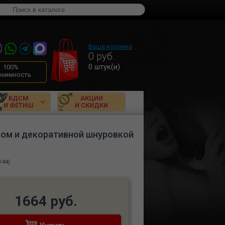
Ваша корзина
0
руб.
0
штук(и)
100%
онимность
БДСМ
АКЦИИ
И ФЕТИШ
И СКИДКИ
пом и декоративной шнуровкой
/44)
1664 руб.