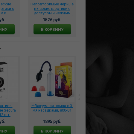
ческие
Неповторимые черные
Фантастические
ртики с
высокие шортики с
высокие шортики с
м и
доступом и нежным
доступом и
бантиками
кружевом (Easy to love)
аккуратными
уб.
1526 руб.
1523 руб.
love)
04340XS/S
бантиками, 04341M/L(46-
42/44)
48)
ИНУ
В КОРЗИНУ
В КОРЗИНУ
т
вативы
**Вакуумная помпа с 3-
*Анальная втулка Груша
е Secura
мя насадками, 800-01
с шаром L 22 см. D 8,0
12 шт.,
см. чёрная, X-MEN-3007
000
уб.
1895 руб.
5396 руб.
ИНУ
В КОРЗИНУ
В КОРЗИНУ