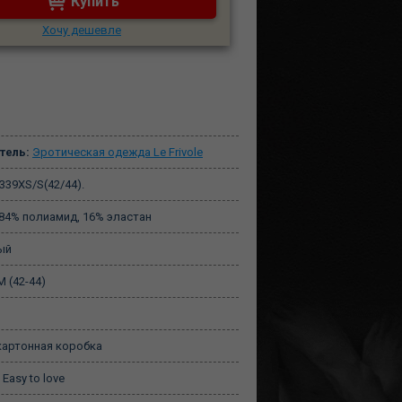
Купить
Хочу дешевле
тель:
Эротическая одежда Le Frivole
339XS/S(42/44).
84% полиамид, 16% эластан
ый
 (42-44)
артонная коробка
Easy to love