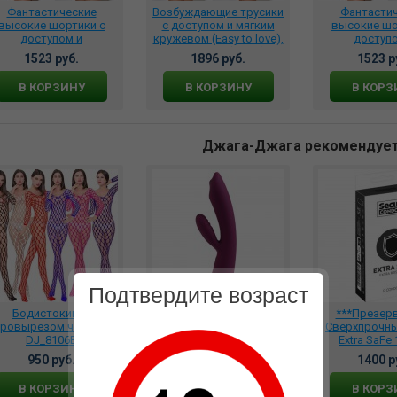
Фантастические
Возбуждающие трусики
Фантасти
высокие шортики с
с доступом и мягким
высокие шо
доступом и
кружевом (Easy to love),
доступо
куратными бантиками
04298XS/S(42-44)
аккуратными 
1523 руб.
1896 руб.
1523 р
(Easy to love)
(Easy to 
04341XL/XXL(50-52)
04341XS/S(
В КОРЗИНУ
В КОРЗИНУ
В КОРЗ
Джага-Джага рекомендуе
Подтвердите возраст
Бодистокинг с
Вибростимулятор Trysta
***Презер
эровырезом чёрное,
Фиолетовый со
Сверхпрочны
DJ_8106B
встроенным
Extra SaFe 
аккумулятором., STG-01-
4166140
950 руб.
11212 руб.
1400 р
VLT
В КОРЗИНУ
В КОРЗИНУ
В КОРЗ