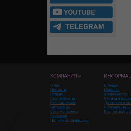
КОМПАНИЯ
ИНФОРМА
О нас
Бренды
Новости
Новинки
Отзывы
Анонимность
Сертификаты
Скидки и Акци
Без сомнений!
Доставка и оп
Оптовикам
Остерегайтесь
Сеть магазинов
Бесплатная до
Вакансии
Политика конфиденц.