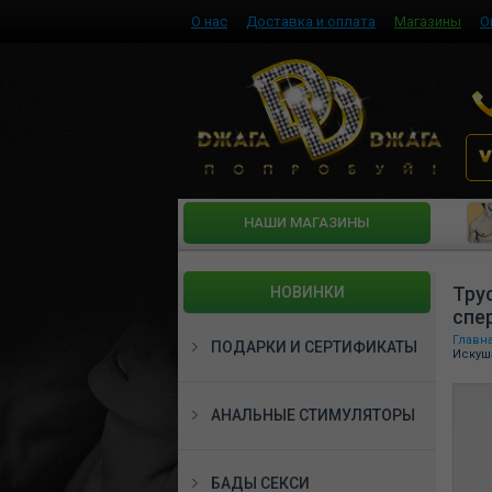
О нас
Доставка и оплата
Магазины
О
HАШИ МАГАЗИНЫ
Тру
НОВИНКИ
спе
Главн
ПОДАРКИ И СЕРТИФИКАТЫ
Искуш
АНАЛЬНЫЕ СТИМУЛЯТОРЫ
БАДЫ СЕКСИ