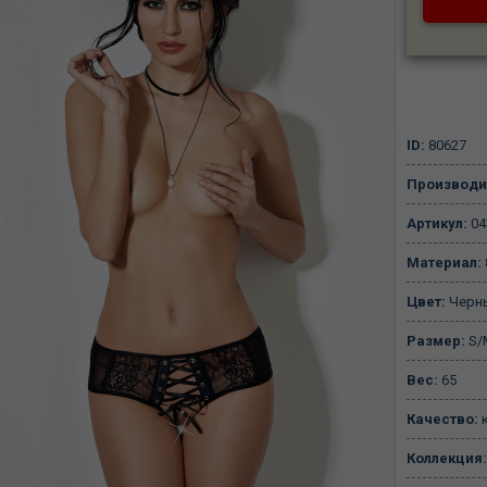
ID:
80627
Производи
Артикул:
04
Материал:
Цвет:
Черн
Размер:
S/M
Вес:
65
Качество:
к
Коллекция: