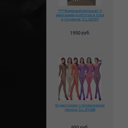
****Ажурный кетсьюит с
имитацией колготок и топа
и трусиков, DJ_62657
руб.
1950
Бодистокинг с эровырезом
чёрное, DJ_8106B
руб.
950