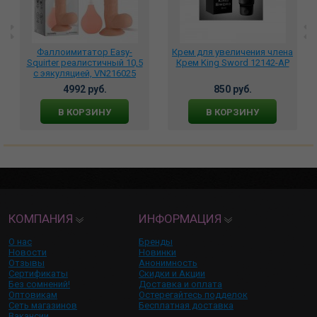
Фаллоимитатор Easy-
Крем для увеличения члена
Squirter реалистичный 10,5
Крем King Sword 12142-AP
с эякуляцией, VN216025
4992 руб.
850 руб.
В КОРЗИНУ
В КОРЗИНУ
КОМПАНИЯ
ИНФОРМАЦИЯ
О нас
Бренды
Новости
Новинки
Отзывы
Анонимность
Сертификаты
Скидки и Акции
Без сомнений!
Доставка и оплата
Оптовикам
Остерегайтесь подделок
Сеть магазинов
Бесплатная доставка
Вакансии