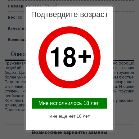
Размер:
XXL/XXXL (50-52)
Подтвердите возраст
Вес:
60
Качество:
картонная коробка
Коллекция:
Easy to love
Описание
Кружевная модель трусиков с посадкой танго, особенно хорошо
подойдёт девушкам, желающим визуально увеличить линию
бёдер. Дополнительный декор из стреп делает дизайн трусиков
более универсальным, дополнить которые можно любым бюстье.
Гипоаллергенное кружево прекрасно тянется и сохраняет
отличный внешний вид даже после многоразовой стирки. И оцени
степень комфорта: чтобы заняться сексом, снимать трусики
необязательно.
Комплект: В комплекте: · трусики с доступом Габариты упаковки:
Mне исполнилось 18 лет
длина/ширина - 17,6/12,1
Производство: ИП Николаенко А.Е.
мне еще нет 18 лет
Возможные варианты замены