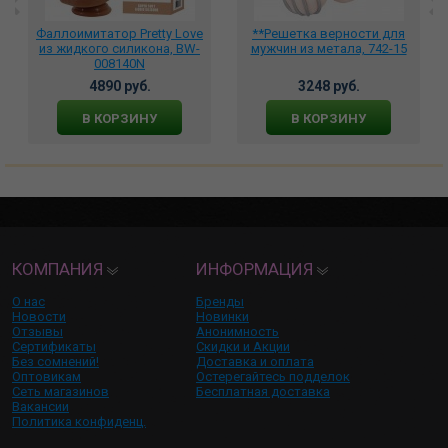
Фаллоимитатор Pretty Love
**Решетка верности для
из жидкого силикона, BW-
мужчин из метала, 742-15
008140N
4890 руб.
3248 руб.
В КОРЗИНУ
В КОРЗИНУ
КОМПАНИЯ
ИНФОРМАЦИЯ
О нас
Бренды
Новости
Новинки
Отзывы
Анонимность
Сертификаты
Скидки и Акции
Без сомнений!
Доставка и оплата
Оптовикам
Остерегайтесь подделок
Сеть магазинов
Бесплатная доставка
Вакансии
Политика конфиденц.