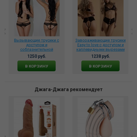
Вызывающие трусики с
Завораживающие трусики
доступом и
Easy to love с доступом и
соблазнительной
каплевидными вырезами
кисточкой сзади (Easy to
размер 2XL/3XL, 06687
1250 руб.
1238 руб.
love)
В КОРЗИНУ
В КОРЗИНУ
Джага-Джага рекомендует