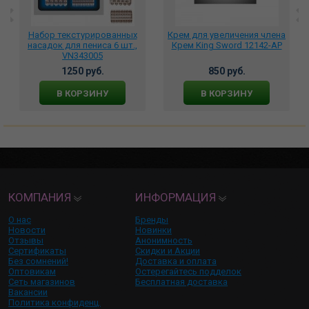
Набор текстурированных
Крем для увеличения члена
насадок для пениса 6 шт.,
Крем King Sword 12142-AP
VN343005
1250 руб.
850 руб.
В КОРЗИНУ
В КОРЗИНУ
КОМПАНИЯ
ИНФОРМАЦИЯ
О нас
Бренды
Новости
Новинки
Отзывы
Анонимность
Сертификаты
Скидки и Акции
Без сомнений!
Доставка и оплата
Оптовикам
Остерегайтесь подделок
Сеть магазинов
Бесплатная доставка
Вакансии
Политика конфиденц.