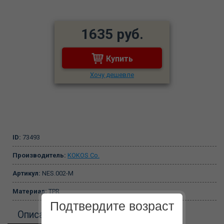
1635 руб.
Купить
Хочу дешевле
ID:
73493
Производитель:
KOKOS Co.
Артикул:
NES.002-M
Материал:
TPR
Подтвердите возраст
Описание