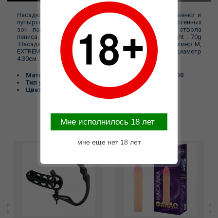
Насадка очень эластичная, имеет узор выпуклые венки и
пупырышки по всей поверхности, для стимуляции эрогенных
зон партнера, увеличивает толщину головки и ствола
пениса. M. Mudium Size size : 147mm x 43mm / Weight : 70g
Насадка реалистик на фаллос, с пупырышками, размер M,
EXTREME SLEEVE NES.002 KOKOS, длина 14.70см, диаметр
4.30см .
Материал:
TPE Длина, см:
14.70 Диаметр, см:
4.30
Тип упаковки:
Коробка Торговая марка:
KOKOS
Цвет:
Телесный
Mне исполнилось 18 лет
Возможные варианты замены
мне еще нет 18 лет