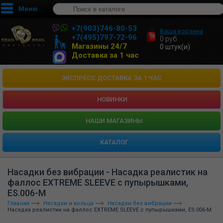
Меню
+7(903)746-80-53
Ваша корзина
+7(495)797-72-96
0
руб.
Магазины 24/7
0
штук(и)
Доставка за 1 час
ЭКСПРЕСС ДОСТАВКА ЗА 1 ЧАС
НОВИНКИ
HАШИ МАГАЗИНЫ
КАТАЛОГ
Насадки без вибрации - Насадка реалистик на
фаллос EXTREME SLEEVE с пупырышками,
ES.006-M
Главная
Насадки и кольца
Насадки без вибрации
Насадка реалистик на фаллос EXTREME SLEEVE с пупырышками, ES.006-M