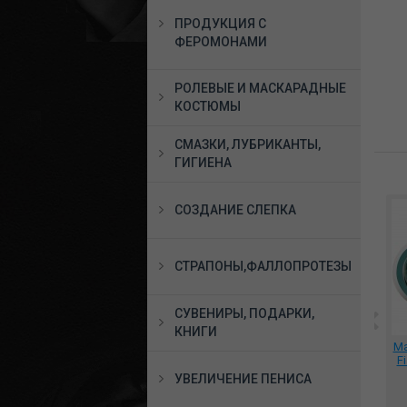
ПРОДУКЦИЯ С
ФЕРОМОНАМИ
РОЛЕВЫЕ И МАСКАРАДНЫЕ
КОСТЮМЫ
СМАЗКИ, ЛУБРИКАНТЫ,
ГИГИЕНА
СОЗДАНИЕ СЛЕПКА
СТРАПОНЫ,ФАЛЛОПРОТЕЗЫ
СУВЕНИРЫ, ПОДАРКИ,
КНИГИ
ией
*Две кисти сжатые в
*Вибратор
Ма
кулаки, 1016-04
двухмоторный для
F
-On
точки G розовый,
УВЕЛИЧЕНИЕ ПЕНИСА
,
598607
4896 руб.
6375 руб.