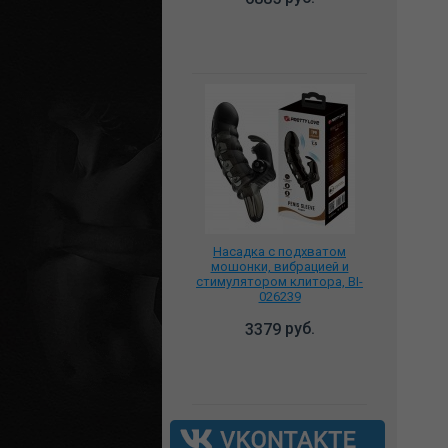
Насадка с подхватом
мошонки, вибрацией и
стимулятором клитора, BI-
026239
руб.
3379