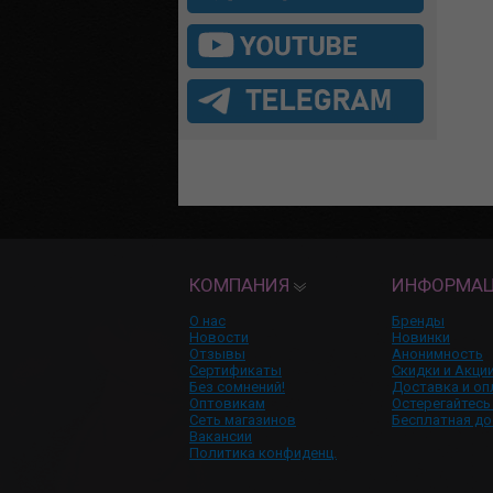
КОМПАНИЯ
ИНФОРМА
О нас
Бренды
Новости
Новинки
Отзывы
Анонимность
Сертификаты
Скидки и Акци
Без сомнений!
Доставка и оп
Оптовикам
Остерегайтесь
Сеть магазинов
Бесплатная до
Вакансии
Политика конфиденц.