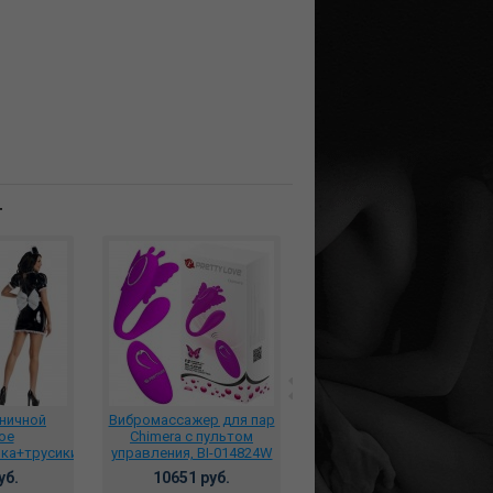
т
ничной
Вибромассажер для пар
*Премиальный
ое
Chimera с пультом
классический крем-
вка+трусики
управления, BI-014824W
гелевый лубрикант
 DJ_6675
SILVER Premium classic
уб.
10651 руб.
2142 руб.
lubricant с ионами