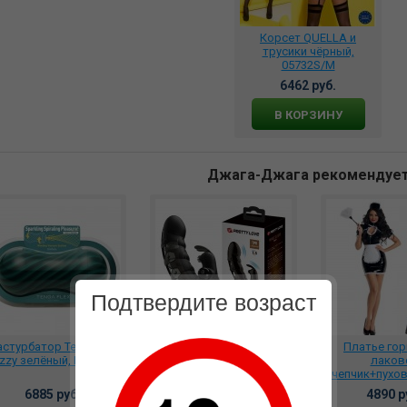
Корсет QUELLA и
трусики чёрный,
05732S/M
6462 руб.
В КОРЗИНУ
Джага-Джага рекомендуе
Подтвердите возраст
стурбатор Tenga Flex
Насадка с подхватом
Платье гор
izzy зелёный, FLX-004
мошонки, вибрацией и
лаков
стимулятором клитора,
+чепчик+пухо
BI-026239
(4 предмета)
6885 руб.
3379 руб.
4890 р