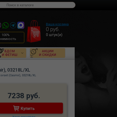
Ваша корзина
0
руб.
0
штук(и)
100%
онимность
БДСМ
АКЦИИ
И ФЕТИШ
И СКИДКИ
ir), 03218L/XL
orset (Casmir), 03218L/XL
7238 руб.
Купить
Хочу дешевле