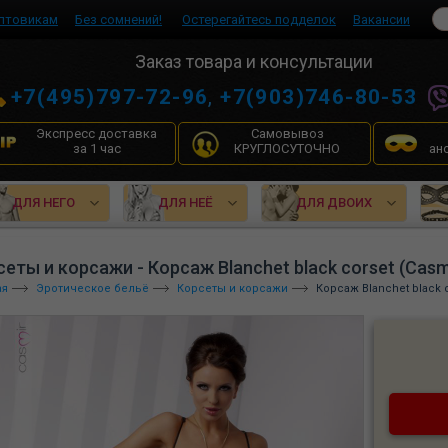
птовикам
Без сомнений!
Остерегайтесь подделок
Вакансии
Заказ товара и консультации
+7(495)797-72-96
,
+7(903)746-80-53
Экспресс доставка
Самовывоз
за 1 час
КРУГЛОСУТОЧНО
ан
ДЛЯ НЕГО
ДЛЯ НЕЁ
ДЛЯ ДВОИХ
еты и корсажи - Корсаж Blanchet black corset (Casm
ая
Эротическое бельё
Корсеты и корсажи
Корсаж Blanchet black c