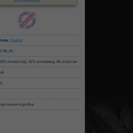
тель:
Casmir
218L/XL
50% полиэстер, 42% полиамид, 8% эластан
ый
XL
артонная коробка