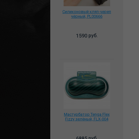
Силиконовый кляп-череп
чёрный, PL00666
руб.
1590
Мастурбатор Tenga Flex
Fizzy зелёный, FLX-004
руб.
6885