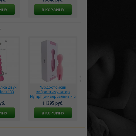
torcb001
ИНУ
В КОРЗИНУ
т
лка двух
*Водостойкий
Безремневой
faak133
вибростимулятор
вибрострапон с
Nymph универсальный с
пультом ДУ Fantasy For
игривыми подвижными
Her Her Ultimate Strapless
уб.
11395 руб.
16235 руб.
тентаклями розовый,
Strap-On 4954-12 PD
S22
ИНУ
В КОРЗИНУ
В КОРЗИНУ