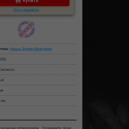
Купить
Хочу дешевле
тель:
Nexus, Великобритания
r002
Силикон
ый
см
 см
анционным управлением. Поднимите свою