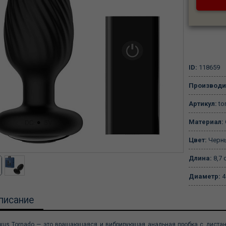
ID:
118659
Производи
Артикул:
to
Материал:
Цвет:
Черн
Длина:
8,7 
Диаметр:
4
писание
xus Tornado — это вращающаяся и вибрирующая анальная пробка с дист