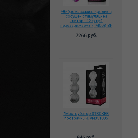
*Вибромассажер кролик с
сосущей стимуляцией
клитора 12 ф-ций
перезаряжаемый, MC08, BI-
014398
руб.
7266
*Маструбатор STROKER
прозрачный, VN351006
руб.
946