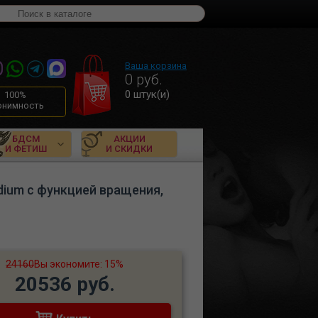
Ваша корзина
0
руб.
0
штук(и)
100%
онимность
БДСМ
АКЦИИ
И ФЕТИШ
И СКИДКИ
dium с функцией вращения,
24160
Вы экономите: 15%
20536 руб.