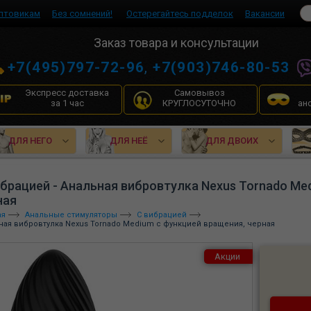
птовикам
Без сомнений!
Остерегайтесь подделок
Вакансии
Заказ товара и консультации
+7(495)797-72-96
,
+7(903)746-80-53
Экспресс доставка
Самовывоз
за 1 час
КРУГЛОСУТОЧНО
ан
ДЛЯ НЕГО
ДЛЯ НЕЁ
ДЛЯ ДВОИХ
ибрацией - Анальная вибровтулка Nexus Tornado Me
ная
ая
Анальные стимуляторы
С вибрацией
ная вибровтулка Nexus Tornado Medium с функцией вращения, черная
Акции