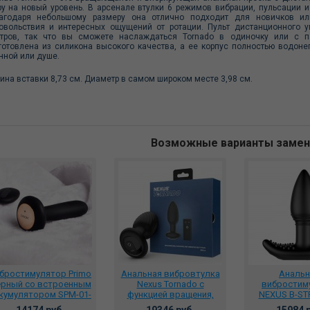
ру на новый уровень. В арсенале втулки 6 режимов вибрации, пульсации и
агодаря небольшому размеру она отлично подходит для новичков ил
овольствия и интересных ощущений от ротации. Пульт дистанционного у
тров, так что вы сможете наслаждаться Tornado в одиночку или с п
готовлена из силикона высокого качества, а ее корпус полностью водоне
нной или душе.
ина вставки 8,73 см. Диаметр в самом широком месте 3,98 см.
Возможные варианты заме
бростимулятор Primo
Анальная вибровтулка
Аналь
рный со встроенным
Nexus Tornado с
вибростим
кумулятором SPM-01-
функцией вращения,
NEXUS B-ST
BLK
TOR001
пультом ДУ
14174 руб.
19346 руб.
15984 р