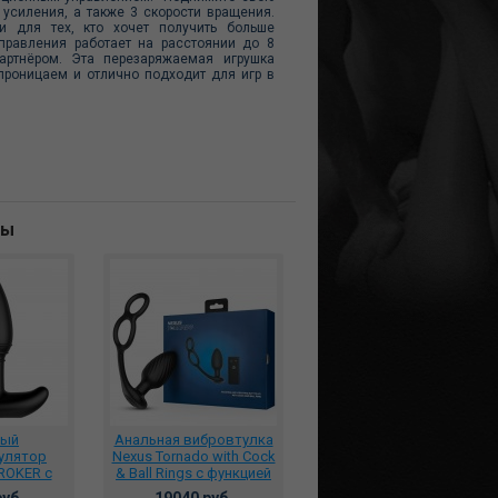
 усиления, а также 3 скорости вращения.
и для тех, кто хочет получить больше
правления работает на расстоянии до 8
артнёром. Эта перезаряжаемая игрушка
проницаем и отлично подходит для игр в
ны
ный
Анальная вибровтулка
улятор
Nexus Tornado with Cock
ROKER с
& Ball Rings с функцией
, BS001
вращения черная,
уб.
19040 руб.