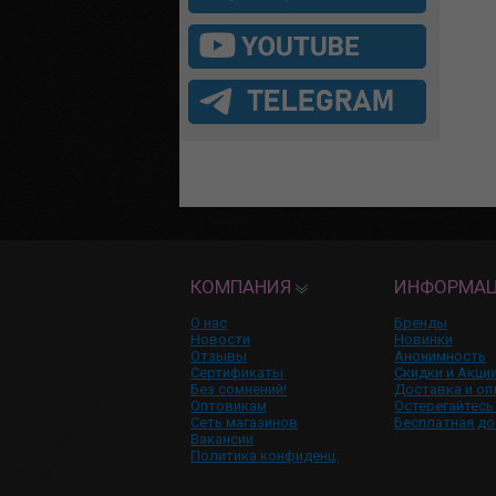
КОМПАНИЯ
ИНФОРМА
О нас
Бренды
Новости
Новинки
Отзывы
Анонимность
Сертификаты
Скидки и Акци
Без сомнений!
Доставка и оп
Оптовикам
Остерегайтесь
Сеть магазинов
Бесплатная до
Вакансии
Политика конфиденц.